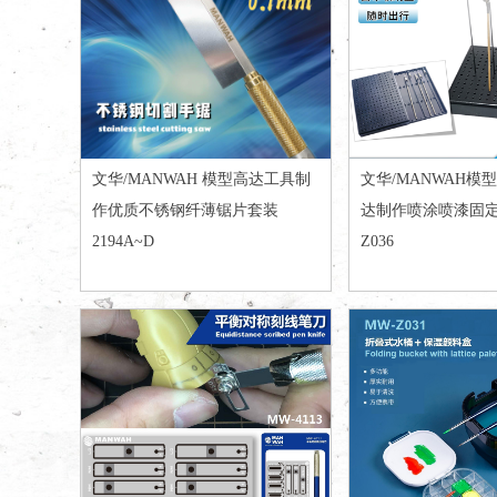
文华/MANWAH 模型高达工具制
文华/MANWAH模
作优质不锈钢纤薄锯片套装
达制作喷涂喷漆固
2194A~D
Z036