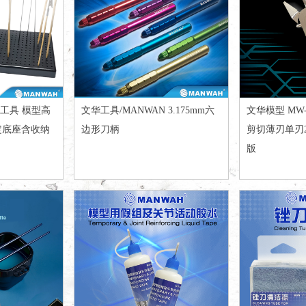
型工具 模型高
文华工具/MANWAN 3.175mm六
文华模型 MW-
定底座含收纳
边形刀柄
剪切薄刃单刃
版