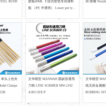
TEEL RUSH
胶瓶60ML 下挂式喷笔专用漆料
用 喷嘴 Nozzle
瓶 （PP, 半透明） Lower pot type
.3/0.5/1.0 MW-
scale plastic botle for airbrush (PP,
semi-transportation)
H 单头上色夹
文华模型 MANWAH 圆缺形通用
文华模型 MA
odel Clamps
刀柄 LINE SCRIBER MW-2192
线无痕金属擦
125B
A/B/C/D/E/F
RUBBING SITCK
2191A/B/C/D