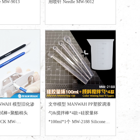
 MW-9013
用喷针 Needle MW-9012
NWAH 模型旧化渗
文华模型 MANWAH PP塑胶调漆
拭棒+聚酯棉头
勺&搅拌棒*4款+硅胶量杯
 MW-
*100ml*1个 MW-2188 Silicone
measuring cup (100ml*1) & mixing
bar *4