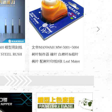
넲
AH 模型用刻线
文华MANWAH MW-5001~5004
STEEL RUSH
树叶制作器 橡叶 白桦叶&椴叶
枫叶 配树叶印纸8张 Leaf Maker
/0.3/0.5/1.0