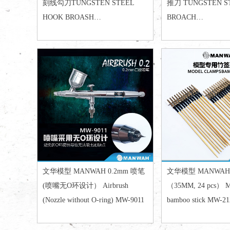
刻线勾刀TUNGSTEN STEEL
推刀 TUNGSTEN S
HOOK BROASH
BROACH
0.1/0.2/0.3/0.4/0.5/1.0/2.0/2.5mm
0.1/0.125/0.15/0.2/0
RB01~RB10
文华模型 MANWAH 0.2mm 喷笔
文华模型 MANWA
(喷嘴无O环设计） Airbrush
（35MM, 24 pcs） M
(Nozzle without O-ring) MW-9011
bamboo stick MW-2