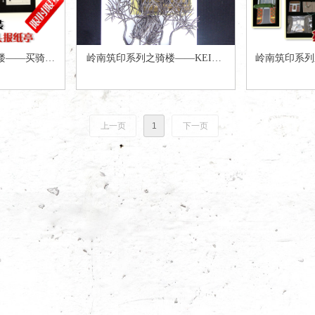
楼——买骑楼
岭南筑印系列之骑楼——KEIKO
岭南筑印系列之
”送素体拼装
小慧子DIY小屋广府民居补品套
装版 “同福
报纸亭”
装 树/花&蚀刻片
上一页
1
下一页