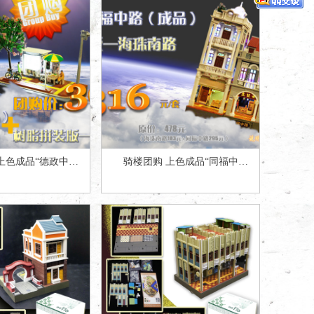
上色成品“德政中
骑楼团购 上色成品“同福中
装“广州街头报纸亭”
路”+素体拼装新品“海珠南路”