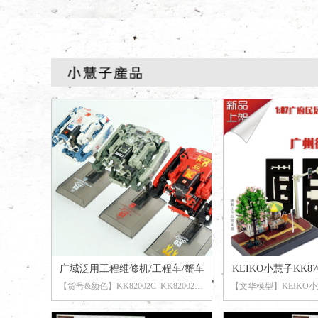
广域泛用工程维修机/工程车/蟹车
KEIKO小慧子KK87
【货号&颜色】KK82002C KK82002D
【文华模型】KEIKO小慧
报纸亭 素体拼
KK82002E
白色机甲 红色机甲 绿色机甲
广府民居报纸亭 素体
【比 例】泛用