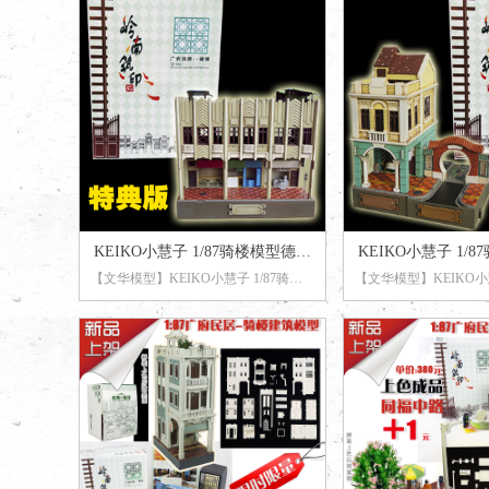
【材 料】塑料套件 预上色 免胶水
KEIKO小慧子 1/87骑楼模型德政
KEIKO小慧子 1/
【文华模型】KEIKO小慧子 1/87骑楼
【文华模型】KEIKO小慧
中路 特典版-岭南筑印
中路 特典版-
模型德政中路 特典版-岭南筑印
模型同福中路 特典版-
【品牌】小慧子 KEIKO