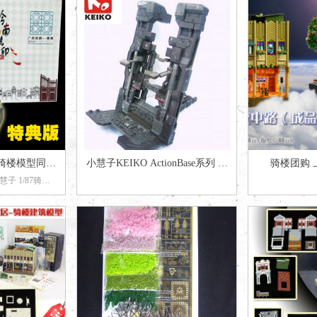
87骑楼模型同福
小慧子KEIKO ActionBase系列 高
骑楼团购 
子 1/87骑楼
岭南筑印
达格纳库整备架 1/100 1/144
路”+素体拼
岭南筑印