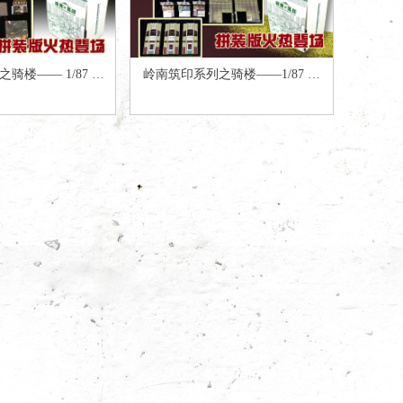
骑楼—— 1/87 拼
岭南筑印系列之骑楼——1/87 拼
中路”（单体骑楼配圆
装版“德政中路”（三连体骑楼）
牌坊）